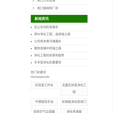
周口污水处理
周口钢结构厂房
新闻资讯
无尘车间的发展史
郑州净化工程，选择瑞之森
公司周末黄河滩轰趴
蓬勃发展中的瑞之森
净化工程的前景和趋势
手术室净化的重要性
热门关键词
Hot keywords
实验室工作台
无菌实验室净化工
程
不锈钢洗手池
彩钢板净化密闭门
初效空气过滤器
净化传递窗