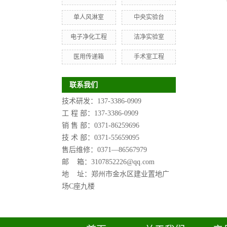
单人风淋室
中央实验台
电子净化工程
洁净实验室
医用传递箱
手术室工程
联系我们
技术研发：137-3386-0909
工 程 部：137-3386-0909
销 售 部：0371-86259696
技 术 部：0371-55659095
售后维修：0371—
86567979
邮 箱：3107852226@qq.com
地 址：郑州市金水区建业置地广
场C座九楼