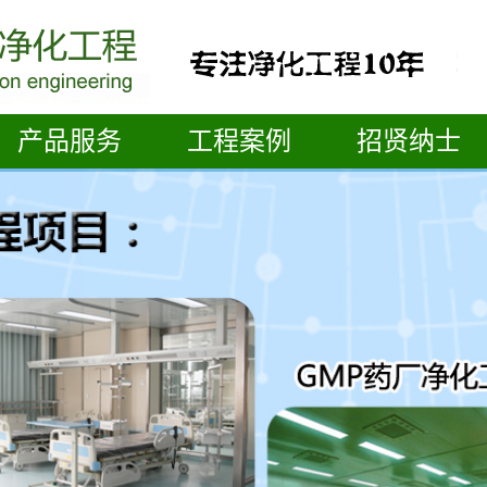
产品服务
工程案例
招贤纳士
周口手术室净化工程
医院整体装修案例
周口无菌实验室净化
层流手术室案例
周口GMP洁净车间
工程
供应中心案例
周口ICU病房净化工程
ICU病房案例
周口光学微电子净化
GMP食品车间案例
周口净化设备
工程
GMP药厂车间案例
周口污水处理
无菌实验室案例