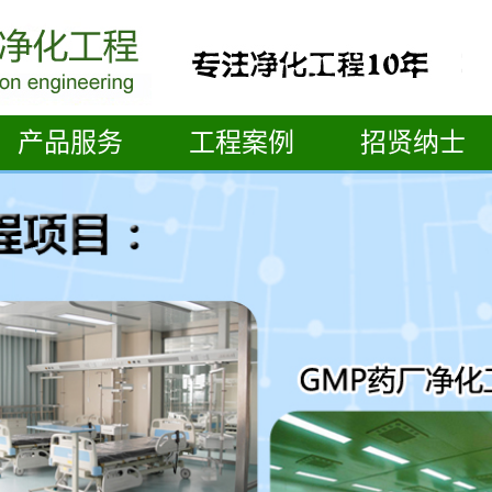
产品服务
工程案例
招贤纳士
手术室净化工程
医院整体装修案例
无菌实验室净化工程
层流手术室案例
GMP洁净车间
供应中心案例
ICU病房净化工程
ICU病房案例
光学微电子净化工程
GMP食品车间案例
净化设备
GMP药厂车间案例
污水处理
无菌实验室案例