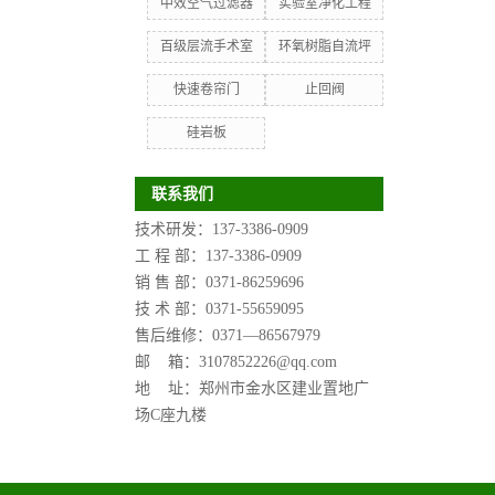
中效空气过滤器
实验室净化工程
百级层流手术室
环氧树脂自流坪
快速卷帘门
止回阀
硅岩板
联系我们
技术研发：137-3386-0909
工 程 部：137-3386-0909
销 售 部：0371-86259696
技 术 部：0371-55659095
售后维修：0371—
86567979
邮 箱：3107852226@qq.com
地 址：郑州市金水区建业置地广
场C座九楼