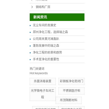
钢结构厂房
新闻资讯
无尘车间的发展史
郑州净化工程，选择瑞之森
公司周末黄河滩轰趴
蓬勃发展中的瑞之森
净化工程的前景和趋势
手术室净化的重要性
热门关键词
Hot keywords
杀菌消毒装置
彩钢板净化密闭门
光学微电子车间工
不锈钢医疗柜
程
吊顶隔断材料