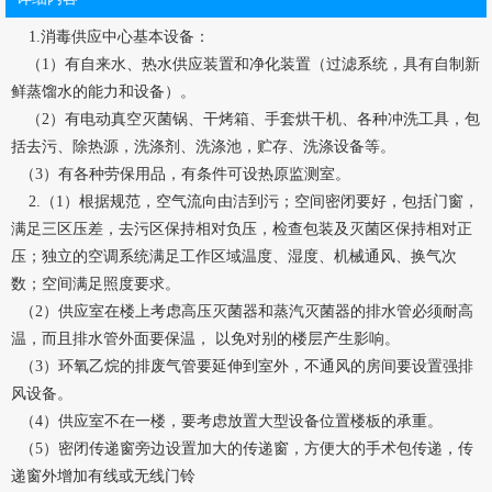
1.消毒供应中心基本设备：
（1）有自来水、热水供应装置和净化装置（过滤系统，具有自制新
鲜蒸馏水的能力和设备）。
（2）有电动真空灭菌锅、干烤箱、手套烘干机、各种冲洗工具，包
括去污、除热源，洗涤剂、洗涤池，贮存、洗涤设备等。
（3）有各种劳保用品，有条件可设热原监测室。
2.（1）根据规范，空气流向由洁到污；空间密闭要好，包括门窗，
满足三区压差，去污区保持相对负压，检查包装及灭菌区保持相对正
压；独立的空调系统满足工作区域温度、湿度、机械通风、换气次
数；空间满足照度要求。
（2）供应室在楼上考虑高压灭菌器和蒸汽灭菌器的排水管必须耐高
温，而且排水管外面要保温， 以免对别的楼层产生影响。
（3）环氧乙烷的排废气管要延伸到室外，不通风的房间要设置强排
风设备。
（4）供应室不在一楼，要考虑放置大型设备位置楼板的承重。
（5）密闭传递窗旁边设置加大的传递窗，方便大的手术包传递，传
递窗外增加有线或无线门铃